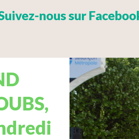
Suivez-nous sur Faceboo
ND
OUBS,
endredi