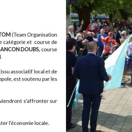
e TOM
(Team Organisation
re catégorie et course de
ESANCON DOUBS,
course
1
ssu associatif local et de
ole, est soutenu par les
viendront s'affronter sur
ter l'économie locale.